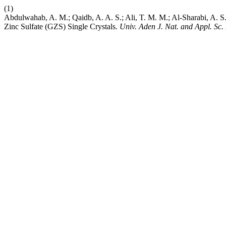
(1)
Abdulwahab, A. M.; Qaidb, A. A. S.; Ali, T. M. M.; Al-Sharabi, A. S
Zinc Sulfate (GZS) Single Crystals.
Univ. Aden J. Nat. and Appl. Sc.