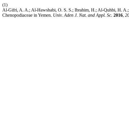
(1)
Al-Gifri, A. A.; Al-Hawshabi, O. S. S.; Ibrahim, H.; Al-Quhbi, H. A
Chenopodiaceae in Yemen.
Univ. Aden J. Nat. and Appl. Sc.
2016
,
2