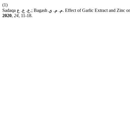
(1)
Sadaqa ع. ع. ع.; Bagash م. م. ي. Effect of Garlic
2020
,
24
, 11-18.